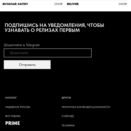
BUVAISAR SAITIEV
2000₽
BELIVIER
2000₽
НАЗВАНИЕ
4990₽
ПОДПИШИСЬ НА УВЕДОМЛЕНИЯ, ЧТОБЫ
УЗНАВАТЬ О РЕЛИЗАХ ПЕРВЫМ
@username в Telegram
TEDDY-DINO 4990₽
Отправить
ДРУГОЕ
КАТАЛОГ
ПОЛИТИКА КОНФИДЕНЦИАЛЬНОСТИ
НЕДАВНИЕ РЕЛИЗЫ
ВСЕ ТОВАРЫ
О БРЕНДЕ
PRIME
TELEGRAM